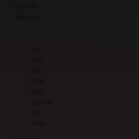
SEMUTTOTO
Brand A-Z
A
Addo
Adidas
Airfree
Alamii
Amara
Aqua Scale
Asics
Aveeno
Awan
SEMUT TOTO