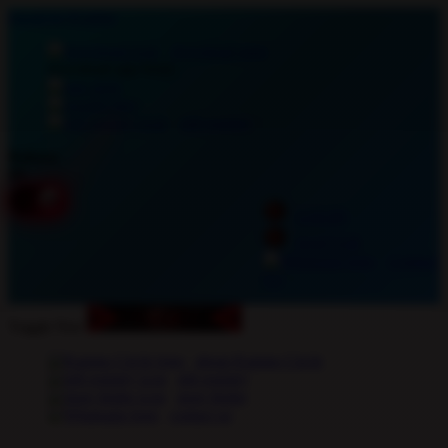
lewati ke Konten
download apps
download app from:
gift registry
Bahasa
ID
LOGIN
DAFTAR
Contact
Us
Toggle Nav
about Kanmo Circle
gift registry
store finder
contact us