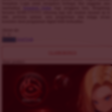
Twistshake
Semuttoto Login untuk mengakses berbagai fitur unggulan atau
manfaatkan
Semuttoto Daftar
bagi pengguna baru. Bergabung
TY Toys
bersama SEMUTTOTO sekarang juga lalu rasakan layanan up to
date, performa optimal, serta pengelolaan data terjaga secara
U
konsisten demi pengalaman digital lebih berkualitas.
choose qty
DAFTAR
LOGIN
V
Veja
CLAIM BONUS
Vitaflow
Share product:
Vtech
W
Waterland
Wellness
X