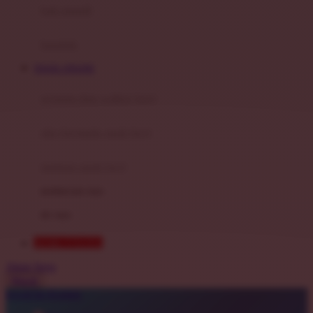
Moby
bak mandi
Momami
handuk
Mothercare
TOGEL ONLINE
Mustela
ayunan dan walker bayi
My Buddy Tag
My K
alas bermain anak bayi
N
mainan anak bayi
Naif
mothercare toys
Nike
elc toys
Nordic Natural
SEMUTTOTO
Nuby
Akun Saya
Nuna
Masuk
lewati ke Konten
O