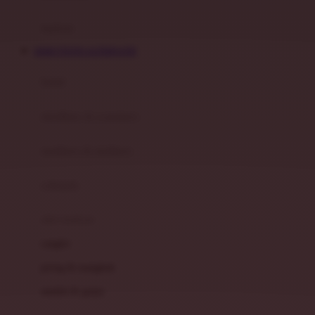
Happy Tummy
Hauck
matras
Havaianas
SEMUTTOTO ALTERNATIF
Hegen
botol
Hot Wheels
sterilizer & warmers
Hybrid
soothers & teethers
I
Inlacta DHA
celemek
Interlac
alat makan
Ivenet
cangkir
J
piring & mangkuk
Jack N Jill
sendok & garpu
Joie