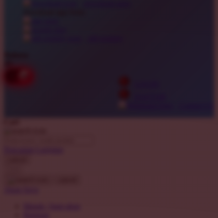
download apps
download app from:
Oh Ma Grain
Okiedog
gift registry
P
Bahasa
ID
Peachy
LOGIN
Phil & Ted's
DAFTAR
Philips Avent
Contact Us
Pigeon
Cari
Playgro
Pencarian Lanjutan
Poled Global
cancel
Cari
Ponycycle
cancel
Puma
Akun Saya
Pureats
Masuk / buat akun
Bantuan