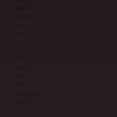
Bio Oil
sepatu bayi
Biolane
sepatu anak
Bite Fighters
sandal
Bizzi Growin
kaus kaki
Blackmores
fashion bayi (0bln-3thn)
Blooming Marvellous
atasan
Bonnels
bawahan
Bravado
gaun
Bruder
setelan
Brush Baby
jaket & kardigan
Buds Organics
aksesoris
Bugaboo
Buggygear